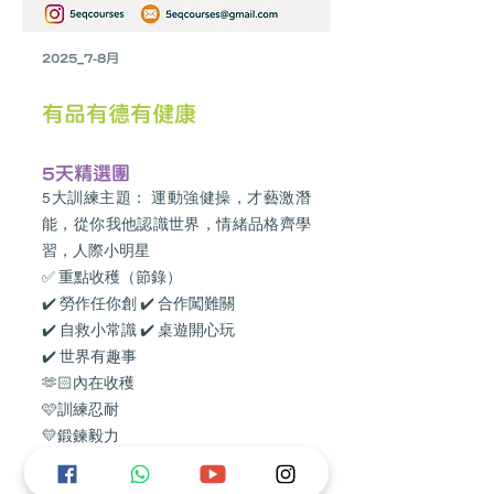
2025_7-8月
有品有德有健康
5天精選團
5大訓練主題： 運動強健操，才藝激潛
能，從你我他認識世界，情緒品格齊學
習，人際小明星
✅ 重點收穫（節錄）
✔️ 勞作任你創 ✔️ 合作闖難關
✔️ 自救小常識 ✔️ 桌遊開心玩
✔️ 世界有趣事
🫶🏻內在收穫
🩷訓練忍耐
💛鍛鍊毅力
🩵延長專注
💜團隊合作解困